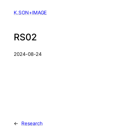
Skip
to
K.SON+IMAGE
content
RS02
2024-08-24
←
Research