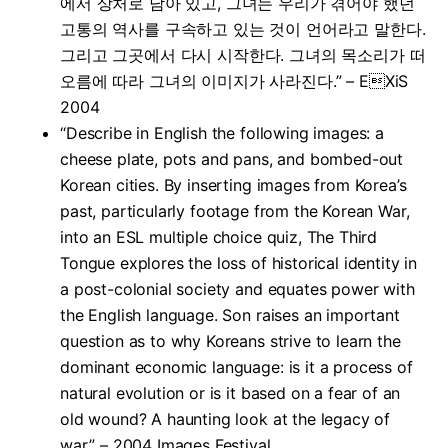
에서 상처로 남아 있고, 그녀는 우리가 겪어야 했던
고통의 역사를 구속하고 있는 것이 언어라고 말한다.
그리고 그곳에서 다시 시작한다. 그녀의 목소리가 떠
오름에 따라 그녀의 이미지가 사라진다.” – EXiS
2004
“Describe in English the following images: a
cheese plate, pots and pans, and bombed-out
Korean cities. By inserting images from Korea’s
past, particularly footage from the Korean War,
into an ESL multiple choice quiz, The Third
Tongue explores the loss of historical identity in
a post-colonial society and equates power with
the English language. Son raises an important
question as to why Koreans strive to learn the
dominant economic language: is it a process of
natural evolution or is it based on a fear of an
old wound? A haunting look at the legacy of
war.” – 2004 Images Festival