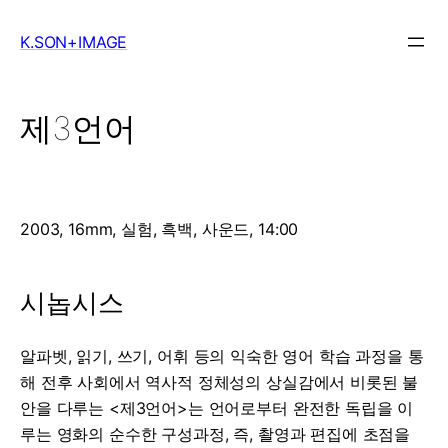
Skip
to
K.SON+IMAGE
content
제3언어
2003, 16mm, 실험, 흑백, 사운드, 14:00
시놉시스
알파벳
,
읽기
,
쓰기
,
어휘
등의
익숙한
영어
학습
과정을
통
해
전후
사회에서
역사적
정체성의
상실감에서
비롯된
불
안을
다루는
<
제
3
언어
>
는
언어로부터
완전한
독립을
이
루는
영화의
순수한
구성과정
,
즉
,
촬영과
편집에
초점을