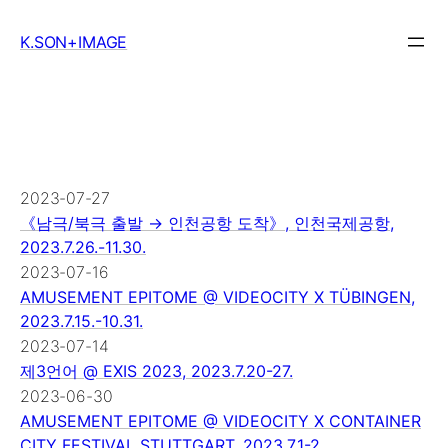
Skip
to
K.SON+IMAGE
content
2023-07-27
《남극/북극 출발 → 인천공항 도착》, 인천국제공항,
2023.7.26.-11.30.
2023-07-16
AMUSEMENT EPITOME @ VIDEOCITY X TÜBINGEN,
2023.7.15.-10.31.
2023-07-14
제3언어 @ EXIS 2023, 2023.7.20-27.
2023-06-30
AMUSEMENT EPITOME @ VIDEOCITY X CONTAINER
CITY FESTIVAL STUTTGART, 2023.7.1-2.