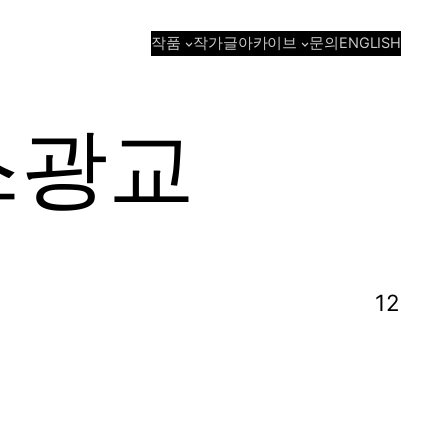
작품
아카이브
작가
글
문의
ENGLISH
스광교
12