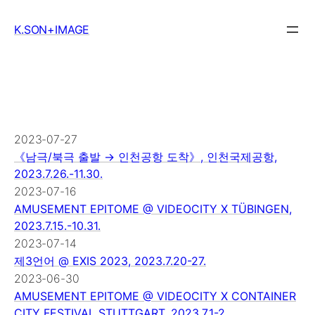
Skip
to
K.SON+IMAGE
content
2023-07-27
《남극/북극 출발 → 인천공항 도착》, 인천국제공항,
2023.7.26.-11.30.
2023-07-16
AMUSEMENT EPITOME @ VIDEOCITY X TÜBINGEN,
2023.7.15.-10.31.
2023-07-14
제3언어 @ EXIS 2023, 2023.7.20-27.
2023-06-30
AMUSEMENT EPITOME @ VIDEOCITY X CONTAINER
CITY FESTIVAL STUTTGART, 2023.7.1-2.