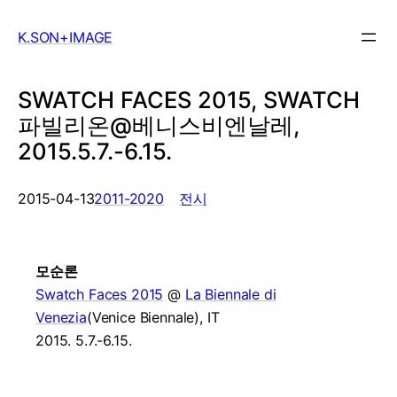
Skip
to
K.SON+IMAGE
content
SWATCH FACES 2015, SWATCH
파빌리온@베니스비엔날레,
2015.5.7.-6.15.
, 
2015-04-13
2011-2020
전시
모순론
Swatch Faces 2015
@
La Biennale di
Venezia
(Venice Biennale), IT
2015. 5.7.-6.15.