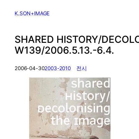
Skip
to
K.SON+IMAGE
content
SHARED HISTORY/DECOLONI
W139/2006.5.13.-6.4.
, 
2006-04-30
2003-2010
전시