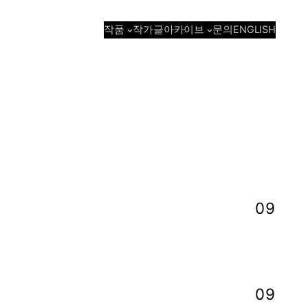
작품
아카이브
작가
글
문의
ENGLISH
09
09