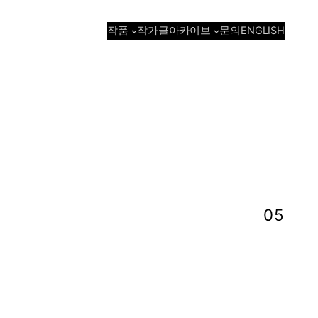
작품
아카이브
작가
글
문의
ENGLISH
05