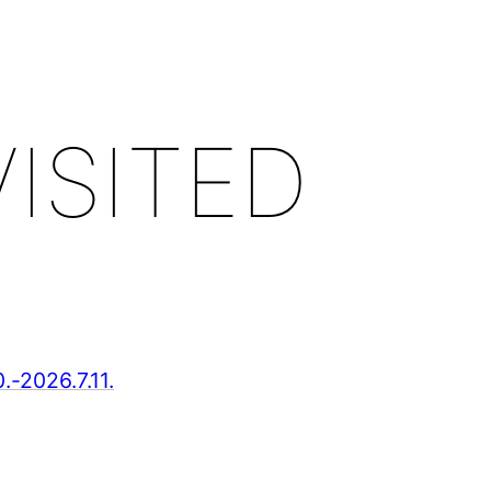
SITED
026.7.11.